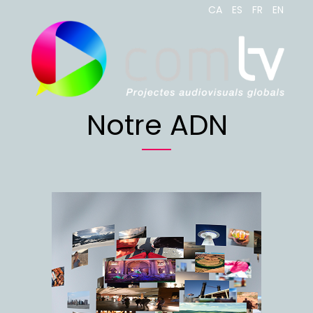
CA
ES
FR
EN
Notre ADN